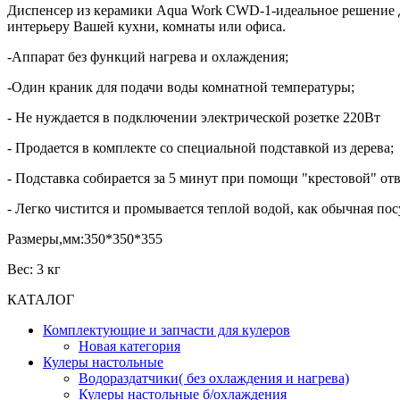
Диспенсер из керамики Aqua Work CWD-1-идеальное решение дл
интерьеру Вашей кухни, комнаты или офиса.
-Аппарат без функций нагрева и охлаждения;
-Один краник для подачи воды комнатной температуры;
- Не нуждается в подключении электрической розетке 220Вт
- Продается в комплекте со специальной подставкой из дерева;
- Подставка собирается за 5 минут при помощи "крестовой" от
- Легко чистится и промывается теплой водой, как обычная по
Размеры,мм:350*350*355
Вес: 3 кг
КАТАЛОГ
Комплектующие и запчасти для кулеров
Новая категория
Кулеры настольные
Водораздатчики( без охлаждения и нагрева)
Кулеры настольные б/охлаждения